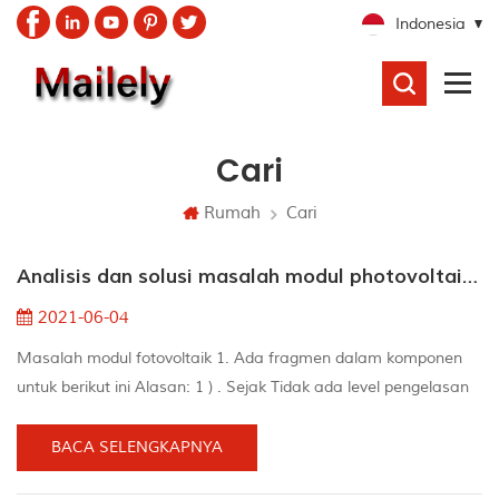
Indonesia
CARI
Cari
Rumah
Cari
Analisis dan solusi masalah modul photovoltaic umum
2021-06-04
Masalah modul fotovoltaik 1. Ada fragmen dalam komponen
untuk berikut ini Alasan: 1 ) . Sejak Tidak ada level pengelasan
Selama Proses pengelasan, ada slag timah, irisan baterai
dihancurkan saat Vuuming. 2. ) . Awalnya, irisan baterai telah
BACA SELENGKAPNYA
disembunyikan, dan ditambah dengan laminasi prematur, Eva