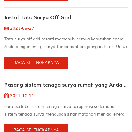
searah menjadi arus bolak-balik. Arus searah adalah daya
yang mengalir dalam satu arah dalam suatu rangkaian dan
Instal Tata Surya Off Grid
membantu menyediakan arus ketika tidak ada listrik. Apa
peran...
2021-09-27
Tata surya off-grid berarti memenuhi semua kebutuhan energi
Anda dengan energi surya-tanpa bantuan jaringan listrik. Untuk
mencapainya, Anda perlu memasang sistem pembangkit
tenaga surya, seperti sel surya, yang dipasangkan dengan
BACA SELENGKAPNYA
sistem penyimpanan energi di tempat penggunaan listrik
(rumah Anda). Setiap jaringan listrik dimulai dengan
Pasang sistem tenaga surya rumah yang Anda butuhkan di musim panas
pembangkit listrik, dan sistem pembangkit listrik off-grid ka...
2021-10-11
cara portabel sistem tenaga surya beroperasi sederhana:
sistem tenaga surya mengubah sinar matahari menjadi energi
listrik, kabel untuk panel surya terhubung ke inverter, dan juga
inverter mengubah kekuatan arus searah (arus searah) menjadi
BACA SELENGKAPNYA