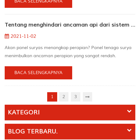
tempat-tempat ini adalah tugas yang mahal atau tidak praktis.
BACA SELENGKAPNYA
Karena sistem tidak terhubung ke jaringan, baterai memainkan
peran penting dalam penyimpanan energi. “Laporan survei
Tentang menghindari ancaman api dari sistem tenaga surya
konsumen dari lembaga swadaya m...
2021-11-02
Akan panel suryas menangkap perapian? Panel tenaga surya
menimbulkan ancaman perapian yang sangat rendah.
Sebenarnya, majalah Photon menginformasikan paling banyak
1 perayaan per sepuluh ribu pemasangan. Oleh karena itu,
BACA SELENGKAPNYA
rumah yang dibangun dengan panel energi surya yang
dipasang dengan benar tidak akan mudah terbakar. Saat
membuat panel energi surya, panel ini dirancang khusus untuk
1
2
3
menahan kondi...
KATEGORI
BLOG TERBARU.