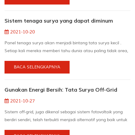
energi arus bolak-balik (arus bolak-balik) yang mungkin dimiliki
perangkat Anda gunakan.Oleh karena itu, jauh lebih banyak
Sistem tenaga surya yang dapat diminum
energi yang dihasilkan pada malam ya...
2021-10-20
Panel tenaga surya akan menjadi bintang tata surya kecil .
Setiap kali mereka memberi tahu dunia atau paling tidak area,
mereka berkilau di atas atap. Pemilik rumah ini sangat
khawatir dengan lingkungan karena dapat mengurangi jejak
BACA SELENGKAPNYA
CO2 keluarga sekaligus mengurangi tagihan listrik secara
halus. Panel surya telah memperoleh keindahan, tetapi seperti
Gunakan Energi Bersih: Tata Surya Off-Grid
halnya bintang mana pun, panel surya sepertinya ...
2021-10-27
Sistem off-grid, juga dikenal sebagai sistem fotovoltaik yang
berdiri sendiri, telah terbukti menjadi alternatif yang baik untuk
daerah terpencil, karena menghubungkan ke jaringan publik di