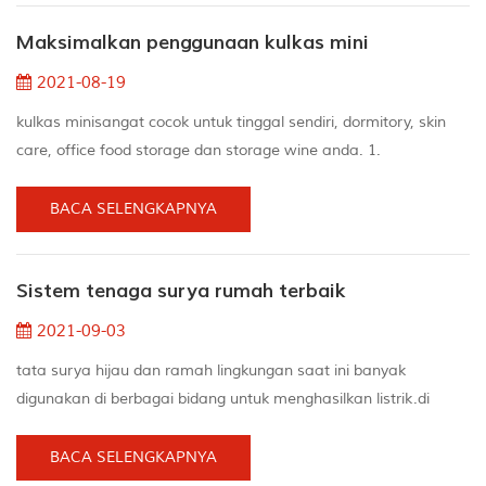
umumnya kurang berisik selain generator portabel, tetapi
Maksimalkan penggunaan kulkas mini
mereka masih bisa membuat suara keras Untuk Orang yang
paling tenang, bayangkan mes...
2021-08-19
kulkas minisangat cocok untuk tinggal sendiri, dormitory, skin
care, office food storage dan storage wine anda. 1.
manfaatkan ruang kulkas mini sebaik-baiknya ketika makanan
menghalangi aliran udara, itu membuat kulkas mini lebih sulit
BACA SELENGKAPNYA
untuk bekerja dan membuat area tertentu dari kulkas mini lebih
hangat daripada yang lain.Bahkan, minuman seperti sisa
Sistem tenaga surya rumah terbaik
makanan dan alkohol dapat diletakkan di rak pa...
2021-09-03
tata surya hijau dan ramah lingkungan saat ini banyak
digunakan di berbagai bidang untuk menghasilkan listrik.di
rumah tata surya dapat membawa listrik ke rumah dan
menghemat biaya.tata surya portabel memungkinkan kita
BACA SELENGKAPNYA
untuk berada di luar ruangan dan dapat memberi daya pada