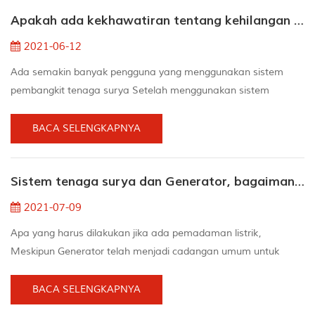
Masih memiliki fluiditas yang sangat baik 3. ) . Kapan
Apakah ada kekhawatiran tentang kehilangan daya setelah menggunakan sistem tenaga surya
Mengangkat komponen, masalah gerakan menyebabk...
2021-06-12
Ada semakin banyak pengguna yang menggunakan sistem
pembangkit tenaga surya Setelah menggunakan sistem
tenaga surya, mereka menemukan bahwa pembangkit listrik
harian tidak bertemu mereka ekspektasi. Untuk Contoh,
BACA SELENGKAPNYA
beberapa orang menginstal 3KW Sistem tenaga surya, tetapi
hanya menghasilkan 5 hingga 6kw / H Sehari, dan beberapa
Sistem tenaga surya dan Generator, bagaimana Anda memilih?
bahkan lebih rendah. Mengapa? yang mencuri saya listrik? Ada
Ikuti Aspek...
2021-07-09
Apa yang harus dilakukan jika ada pemadaman listrik,
Meskipun Generator telah menjadi cadangan umum untuk
pemadaman kisi selama beberapa dekade, Sistem tenaga
suryasekarang merupakan opsi yang lebih layak
BACA SELENGKAPNYA
dipertimbangkan oleh pemilik rumah. 1.Sound: Generator