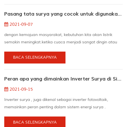
ponsel di siang hari alih-alih dalam gelap di malam hari.
Pasang tata surya yang cocok untuk digunakan di rumah
untungnya bagi kami, tinggal di rumah surya tidak pernah
semudah i...
2021-09-07
dengan kemajuan masyarakat, kebutuhan kita akan listrik
semakin meningkat.ketika cuaca menjadi sangat dingin atau
sangat panas, konsumsi energi peralatan rumah tangga atau
tagihan listrik perusahaan menjadi sangat mahal.sehingga
BACA SELENGKAPNYA
energi alternatif surya telah muncul.untuk menggunakan energi
matahari, Anda perlu memasang a tata surya rumah. Anda
Peran apa yang dimainkan Inverter Surya di Sistem Tenaga Surya Rumah
mungkin tahu bahwa energi surya adalah pilihan yang ba...
2021-09-15
Inverter surya , juga dikenal sebagai inverter fotovoltaik,
memainkan peran penting dalam sistem energi surya .
Kebanyakan dari mereka dianggap sebagai otak dari proyek
tersebut. Inverter panel surya bagus untuk mengubah arus
BACA SELENGKAPNYA