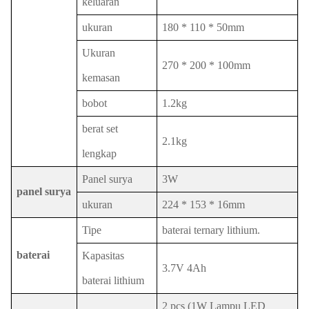
keluaran
ukuran
180 * 110 * 50mm
Ukuran
270 * 200 * 100mm
kemasan
bobot
1.2kg
berat set
2.1kg
lengkap
Panel surya
3W
panel surya
ukuran
224 * 153 * 16mm
Tipe
baterai ternary lithium.
baterai
Kapasitas
3.7V 4Ah
baterai lithium
2 pcs (1W Lampu LED