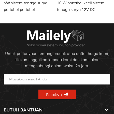
5W sistem tenaga surya
10 W portabel kecil sistem
2
portabel portabel
tenaga surya 12V DC
ru
Untuk pertanyaan tentang produk atau daftar harga kami,
silakan tinggalkan kepada kami dan kami akan
menghubungi dalam waktu 24 jam.
BUTUH BANTUAN